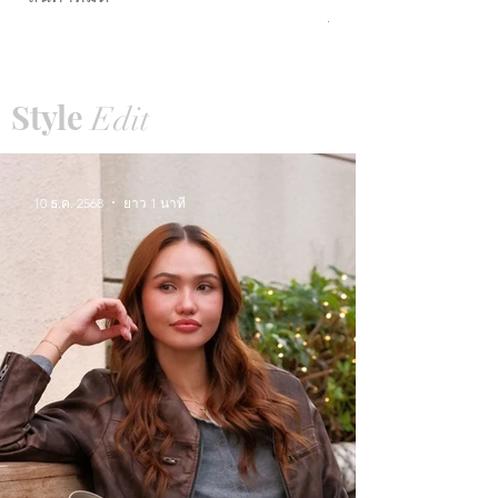
ราคา
THB 15,990.00
Style
Edit
10 ธ.ค. 2568
ยาว 1 นาที