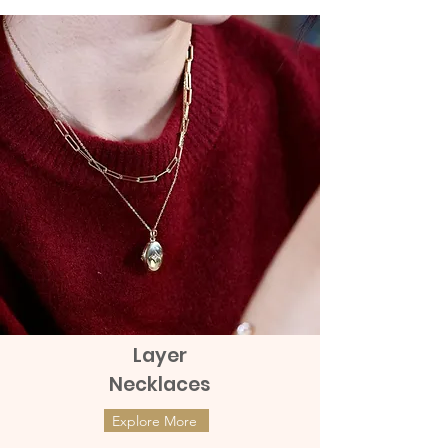
Thailand Orders and Valid for 30 days
ส่งกับ Grab Express - คิดเงินเพิ่ม 100 ถึง
Full Refund Policy for International
150 บาท
Orders. Given that the product tag
remains with the products
Layer
Necklaces
Explore More