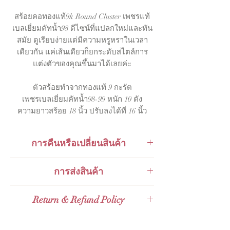
สร้อยคอทองแท้9k Round Cluster เพชรแท้
เบลเยี่ยมคัทน้ำ98 ดีไซน์ที่แปลกใหม่และทัน
สมัย ดูเรียบง่ายเเต่มีความหรูหราในเวลา
เดียวกัน แค่เส้นเดียวก็ยกระดับสไตล์การ
แต่งตัวของคุณขึ้นมาได้เลยค่ะ
ตัวสร้อยทำจากทองแท้ 9 กะรัต
เพชรเบลเยี่ยมคัทน้ำ98-99 หนัก 10 ตัง
ความยาวสร้อย 18 นิ้ว ปรับลงได้ที่ 16 นิ้ว
การคืนหรือเปลี่ยนสินค้า
สินค้าสามารถเปลี่ยนคืนได้ภายใน 48
การส่งสินค้า
ชั่วโมงหลังจากการรับของ
ส่งกับ KERRY Express
Return & Refund Policy
ส่งกับไปรษณีย์ไทย Thailand Post (EMS)
ส่งกับไปรษณีย์ไทยไปต่างประเทศ
Valid for 14 days Full Refund Policy for
Expedited International Shipping