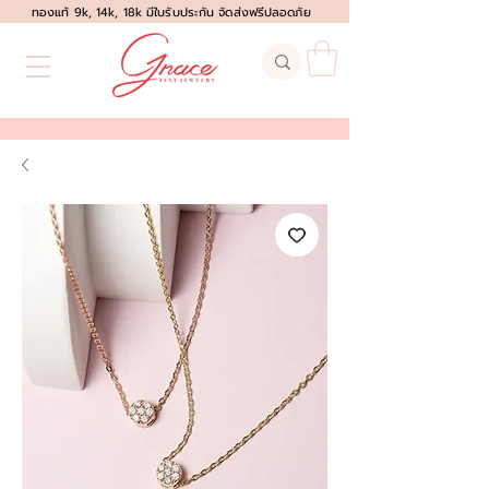
ทองแท้ 9k, 14k, 18k มีใบรับประกัน จัดส่งฟรีปลอดภัย