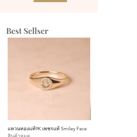
Best Sellser
แหวนทองแท้9K เพชรแท้ Smiley Face
ต่างหูทองแท้ 9k Circ
สินค้าหมด
หมุน)