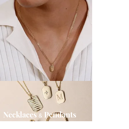
Necklaces
Pendants
&