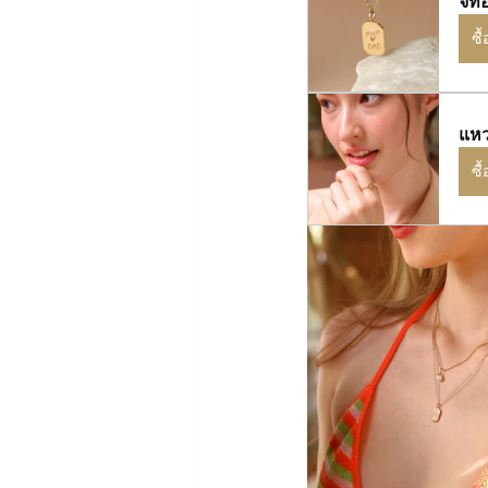
จี้
ซื
แหว
ซื