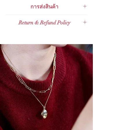
ลายเสนคแฟทเชนนี่เหมาะมากคะกับการ
สินค้าสามารถเปลี่ยนคืนได้ภายใน 48
การส่งสินค้า
เป็นสร้อยเริ่มต้นของการ Layer necklace
ชั่วโมงหลังจากการรับของ
ที่มีสไตล์
ส่งกับ KERRY Expressส่งกับไปรษณีย์
Return & Refund Policy
ไทย Thailand Post (EMS)ส่งกับไปรษณีย์
ไทยไปต่างประเทศ Expedited
Valid for 14 days Full Refund Policy for
International Shippingส่งกับ Grab
Thailand Orders and Valid for 30 days
Express - คิดเงินเพิ่ม 100 ถึง 150 บาท.
Full Refund Policy for International
Orders. Given that the product tag
remains with the products