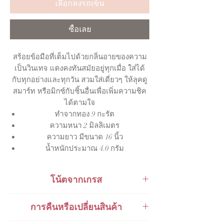
เลือกลงรถเข็น
ซื้อเลย
สร้อยข้อมือที่เต็มไปด้วยกลิ่นอายของความ
เป็นวินเทจ แตงคงทันสมัยอยู่ทุกเมื่อ ใส่ได้
กับทุกอย่างและทุกวัน สวมใส่เดี่ยวๆ ให้ลุคดู
สมาร์ท หรือมิกซ์กับชิ้นอื่นเพื่อเพิ่มความชิค
ได้ตามใจ
ทำจากทอง 9 กะรัต
ความหนา 2 มิลลิเมตร
ความยาว มีขนาด 16 นิ้ว
น้ำหนักประมาณ 4.0 กรัม
โน้ตจากเกรส
การเลเยอร์สร้อยคอหลาย ๆ เส้นไว้ด้วย
การคืนหรือเปลี่ยนสินค้า
กัน ควรเริ่มจากสร้อยที่ใส่ติดคอก่อน ซึ่ง