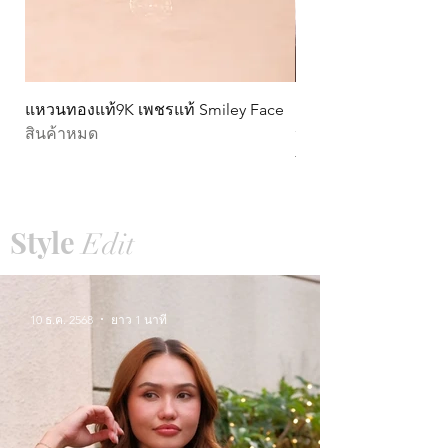
แหวนทองแท้9K เพชรแท้ Smiley Face
ต่างหูทองแท้ 9k Circ
สินค้าหมด
หมุน)
ราคา
THB 15,990.00
Style
Edit
10 ธ.ค. 2568
ยาว 1 นาที