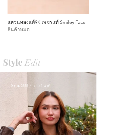
แหวนทองแท้9K เพชรแท้ Smiley Face
ต่างหูทองแท้ 9k Circ
สินค้าหมด
หมุน)
ราคา
THB 15,990.00
Style
Edit
10 ธ.ค. 2568
ยาว 1 นาที