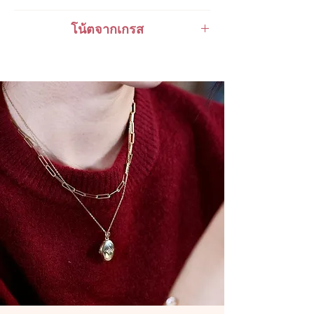
ส่งกับไปรษณีย์ไทยไปต่างประเทศ
Valid for 14 days Full Refund Policy for
โน้ตจากเกรส
Expedited International Shipping
Thailand Orders and Valid for 30 days
ส่งกับ Grab Express - คิดเงินเพิ่ม 100 ถึง
Full Refund Policy for International
สร้อยคอสุดคลาสสิคตัวนี้ทำขึ้นเพื่อให้
150 บาท
Orders. Given that the product tag
ลูกค้าซื้อไปใส่จี้ได้มุกโอกาสเลยค่ะ
remains with the products
ทางร้านเลือกลายเป็นความเป็นประกาย
นิดและจะไม่มีทางหมองง่าย ๆ เลยคะ