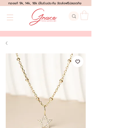
ทองแท้ 9k, 14k, 18k มีใบรับประกัน จัดส่งฟรีปลอดภัย