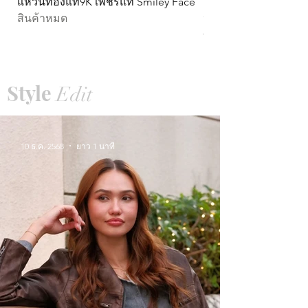
แหวนทองแท้9K เพชรแท้ Smiley Face
ต่างหูทองแท้ 9k Circ
สินค้าหมด
หมุน)
ราคา
THB 15,990.00
Style
Edit
10 ธ.ค. 2568
ยาว 1 นาที