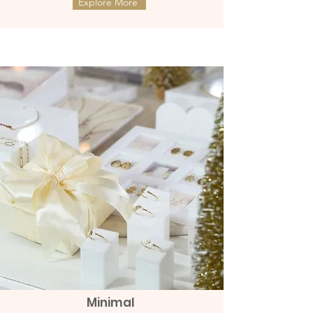
Explore More
ต่างหูทองแท้ 9k Marquies Whisper
ต่างหูทองแท้ 9k Mini Clover with
ตัวเรือนทำจากทองแท้ 9k
(แป้นหมุน)
Diamonds (แป้นหมุน)
น้ำหนักประมาณ 0.25 กรัม
เพชรแท้เบลเยี่ยมคัทน้ำ98-99 หนัก 8 ตัง
ราคา
ราคา
THB 8,990.00
THB 9,990.00
0.08 cts.
Minimal