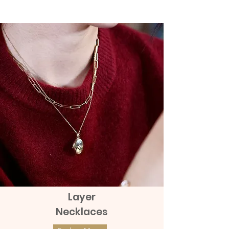
Orders. Given that the product tag
จี้ทองแท้ 9k เพชรแท้ รูปดาว Rock Star (จี้
ถึง 150 บาท
remains with the products
อย่างเดียว Pendant Only)
This 9K Gold Rock Star Diamond
Pendant is specially designed to give
charm and uniqueness of the pendant
into any ornament. It can be perfectly
worn with any jewelry piece.
จี้ทองคำแท้ 9k เพชรแท้รูปดาว Rock Star
(จี้อย่างเดียวเฉพาะจี้)
จี้ทองคำแท้ 9K เพชรแท้รูปดาว Rock
Star นี้ได้รับการออกแบบมาเป็นพิเศษเพื่อ
มอบเสน่ห์และเอกลักษณ์ของจี้ให้กับ
Layer
เครื่องประดับทุกชนิด สามารถสวมใส่ได้
Necklaces
กับเครื่องประดับชิ้นใดก็ได้อย่างสมบูรณ์
แบบ