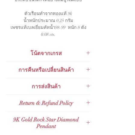
ตัวเรือนทำจากทองแท้ 9k
น้ำหนักประมาณ 0.25 กรัม
เพชรแท้เบลเยี่ยมคัทน้ำ98-99 หนัก 8 ตัง
0.08 cts.
โน้ตจากเกรส
แนะนำให้ใส่จี้ตัวนี้กับสร้อยเล็กบางสุด
การคืนหรือเปลี่ยนสินค้า
คลาสิคจากทางร้าน
ใส่เดี่ยว
ๆ
ได้แบบทุก
วันหรือจะเลเยอร์กับสร้อยสุดโปรดตัวอื่น
สินค้าสามารถเปลี่ยนคืนได้ภายใน 48
การส่งสินค้า
ได้เลยคะเพื่อความชิคในแบบฉบับของตัว
ชั่วโมงหลังจากการรับของ
คุณได้เลย
ส่งกับ
KERRY Express
Return & Refund Policy
ส่งกับไปรษณีย์ไทย
Thailand Post
(EMS)
Valid for 48 hours Full Refund Policy for
9K Gold Rock Star Diamond
ส่งกับไปรษณีย์ไทยไปต่างประเทศ
Thailand Orders and Valid for 14 days
Pendant
Expedited International Shipping
Full Refund Policy for International
ส่งกับ
Grab Express - คิดเงินเพิ่ม 100