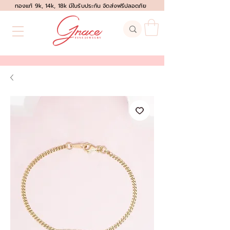
ทองแท้ 9k, 14k, 18k มีใบรับประกัน จัดส่งฟรีปลอดภัย