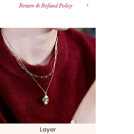
ส่งกับ
KERRY Express
เส้น หรือง่ายคือใส่ลายเดียวกันไปเลยสอง
Return & Refund Policy
ส่งกับไปรษณีย์ไทย
Thailand Post
สามเล้นด้วยกัน
(EMS)
Valid for 14 days Full Refund Policy for
2)
หรือง่ายคือใส่ลายเดียวกันไปเลยสอง
ส่งกับไปรษณีย์ไทยไปต่างประเทศ
Thailand Orders and Valid for 30 days
สามเล้นด้วยกัน
Expedited International Shipping
Full Refund Policy for International
3)
เอ๋! ใส่ไซส์เล็กไซส์ใหญ่ป่นกันยังได้เลย
ส่งกับ
Grab Express - คิดเงินเพิ่ม 100
Orders. Given that the product tag
คะ ความหนาของสร้อยเล้กใหญ่บ่นกันก็
ถึง 150 บาท
remains with the products
จะทำให้การใส่แลดูมีไดนามิค
4)
หรือจะใส่สีเพิ่มเข้าไปก็ยังได้ ไม่ว่าจะ
เป็นพลอยสี
5)
ไม่ว่าจะเป็นการมิกซ์สีโรสโกลด์หรือ
ไวท์โกลด์ไปด้วยก็ได้
Layer