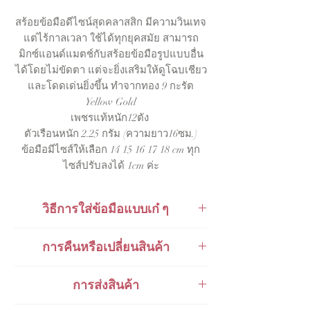
สร้อยข้อมือดีไซน์สุดคลาสสิก มีความวินเทจ
แต่ไร้กาลเวลา ใช้ได้ทุกยุคสมัย สามารถ
มิกซ์แอนด์แมตช์กับสร้อยข้อมือรูปแบบอื่น
ได้โดยไม่ขัดตา แต่จะยิ่งเสริมให้ดูโฉบเชียว
และโดดเด่นยิ่งขึ้น ทำจากทอง 9 กะรัต
Yellow Gold
เพชรแท้หนัก12ตัง
ตัวเรือนหนัก 2.25 กรัม (ความยาว16ซม.)
ข้อมือมีไซส์ให้เลือก 14 15 16 17 18 cm ทุก
ไซส์ปรับลงได้ 1cm ค่ะ
วิธีการใส่ข้อมือแบบเก๋ ๆ
5
วิธีการใส่สร้อยข้อมือหลาย ๆ เส้น หรือ
การคืนหรือเปลี่ยนสินค้า
สาวสายฝอจะรู้จักกันในคำว่า "
Stack
Bracelets" (
ทำเสียงสูงแบบมีอิงลิชแอค
สินค้าสามารถเปลี่ยนคืนได้ภายใน 48
การส่งสินค้า
เซนส์เบา ๆ
ชั่วโมงหลังจากการรับของ
1)
ใส่สร้อยสไตล์ใกล้เคียงกันแบบสองสาม