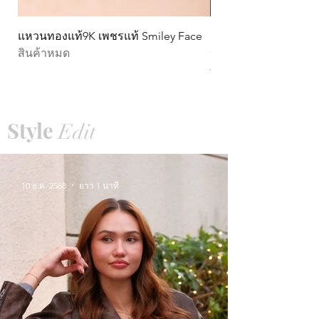
แหวนทองแท้9K เพชรแท้ Smiley Face
ต่างหูทองแท้ 9k Circ
สินค้าหมด
หมุน)
ราคา
THB 15,990.00
Style
Edit
10 ธ.ค. 2568
ยาว 1 นาที