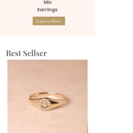
Mix
Earrings
Explore More
Best Sellser