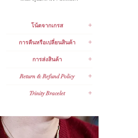
โน้ตจากเกรส
สร้อยข้อมือนี้ในเมื่องนอกคืออยู่ในเทรนด์
การคืนหรือเปลี่ยนสินค้า
Dainty and Delicate Style,
หรือสาว
ๆ
ใน
เมืองไทยอาจจะรู้จักกันในสไตล์มินิมอล
สินค้าสามารถเปลี่ยนคืนได้ภายใน 48
การส่งสินค้า
สุดชิคแบบเรียบ
ๆ
ง่าย
ๆ
ใส่ได้ทุกวัน
ชั่วโมงหลังจากการรับของ
ส่งกับ
KERRY Express
Return & Refund Policy
ส่งกับไปรษณีย์ไทย
Thailand Post
(EMS)
Valid for 48 hours Full Refund Policy for
Trinity Bracelet
ส่งกับไปรษณีย์ไทยไปต่างประเทศ
Thailand Orders and Valid for 14 days
Expedited International Shipping
Full Refund Policy for International
สร้อยข้อมือทองแท้ 9K Trinity Bracelet
ส่งกับ
Grab Express - คิดเงินเพิ่ม 100
Orders. Given that the product tag
ถึง 150 บาท
remains with the products
This Trinity Bracelet is superbly beautiful
with the design of three circle rings and it
creates charm and elegance.