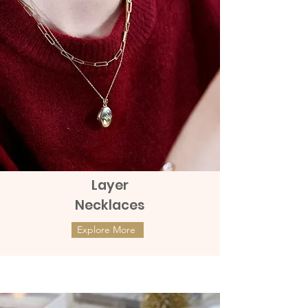
สร้อยข้อมือทองแท้ 9K Trinity Bracelet
สร้อยข้อมือทองแท้ 9K Trinity Bracelet
เส้นนี้สวยงามเป็นพิเศษด้วยดีไซน์
วงแหวนสามวง สร้างเสน่ห์และความสง่า
งาม
ความยาว มีขนาด 14,15,16,17,18 CM ทุก
ไซส์ปรับลงได้ 1 CM ค่ะ
น้ำหนักประมาณ 2 กรัม
Layer
เส้นผ่าศูนย์กลางจี้ 8 มิลลิเมตร
Necklaces
Return or exchange
Explore More
The product can be returned within 48
ต่างหูทองแท้ 9k Marquies Whisper
ต่างหูทองแท้ 9k Mini Clover with
hours after receiving it.
(แป้นหมุน)
Diamonds (แป้นหมุน)
Delivery
ราคา
ราคา
THB 8,990.00
THB 9,990.00
send with Kerry Express