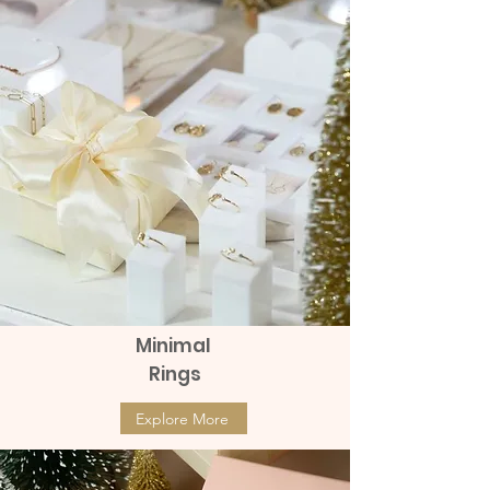
send with Thai post office Thailand
Post (EMS)
Sent with Thai post office
abroad Expedited International
Shipping
send with Grab Express - Surcharge
100 to 150 baht
Minimal
Rings
Explore More