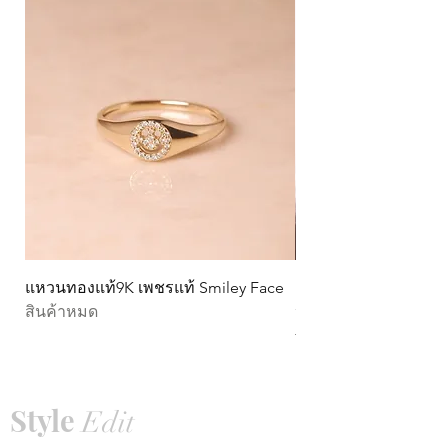
แหวนทองแท้9K เพชรแท้ Smiley Face
ต่างหูทองแท้ 9k Circ
สินค้าหมด
หมุน)
ราคา
THB 15,990.00
Style
Edit