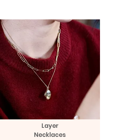
(EMS)
Valid for 14 days Full Refund Policy for
ส่งกับไปรษณีย์ไทยไปต่างประเทศ
Thailand Orders and Valid for 30 days
Expedited International Shipping
Full Refund Policy for International
ส่งกับ
Grab Express - คิดเงินเพิ่ม 100
Orders. Given that the product tag
ถึง 150 บาท
remains with the products
Layer
Necklaces