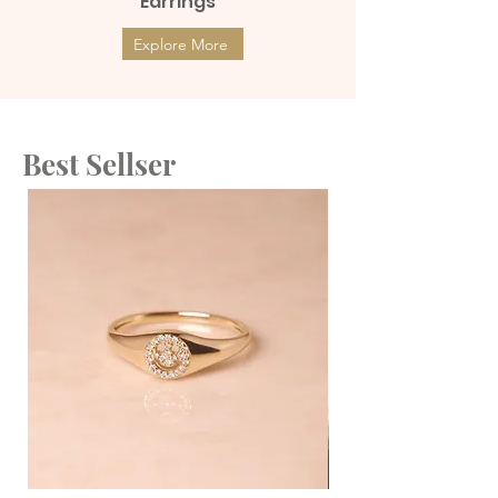
Earrings
Explore More
Best Sellser