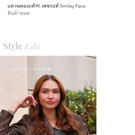
แหวนทองแท้9K เพชรแท้ Smiley Face
ต่างหูทองแท้ 9k Circ
สินค้าหมด
หมุน)
ราคา
THB 15,990.00
Style
Edit
10 ธ.ค. 2568
ยาว 1 นาที