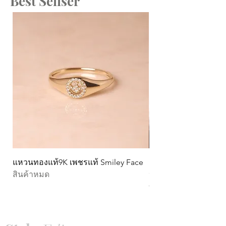
Best Sellser
แหวนทองแท้9K เพชรแท้ Smiley Face
ต่างหูทองแท้ 9k Circ
สินค้าหมด
หมุน)
ราคา
THB 15,990.00