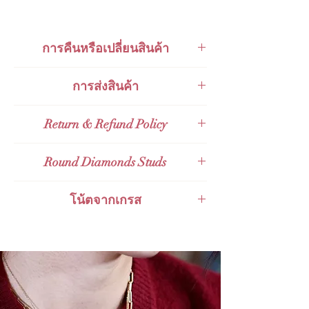
การคืนหรือเปลี่ยนสินค้า
สินค้าสามารถเปลี่ยนคืนได้ภายใน 48
การส่งสินค้า
ชั่วโมงหลังจากการรับของ
ส่งกับ
KERRY Express
Return & Refund Policy
ส่งกับไปรษณีย์ไทย
Thailand Post
(EMS)
Valid for 48 hours Full Refund Policy for
Round Diamonds Studs
ส่งกับไปรษณีย์ไทยไปต่างประเทศ
Thailand Orders and Valid for 14 days
Expedited International Shipping
Full Refund Policy for International
ต่างหูปักก้านทองแท้ 9K เพชรทรงกลม
ส่งกับ
Grab Express - คิดเงินเพิ่ม 100
โน้ตจากเกรส
Orders. Given that the product tag
Round Diamonds Studs (แป้นแบน)
ถึง 150 บาท
remains with the products
ต่างหูปักก้านทองแท้ 9K เพชรทรงกลม
These Round Diamonds Stud Earrings
Round Diamonds Studs (แป้นแบน)
are superbly charming with real round
shaped diamonds of each pair. This is
These Round Diamonds Stud Earrings
superbly beautiful and brilliant with real
are superbly charming with real round
high grade of diamonds.