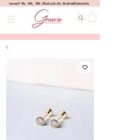
ทองแท้ 9k, 14k, 18k มีใบรับประกัน จัดส่งฟรีปลอดภัย