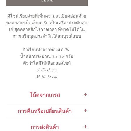
ซื้อเลย
ดีไซน์เรียบง่ายที่เพิ่มความละเอียดอ่อนด้วย
พลอยสองเม็ดเล็กน่ารัก เป็นเครื่องประดับสุด
เก๋ สุดคลาสสิกไร้กาลเวลา ที่ขาดไม่ได้ใน
การเสริมลุคประจำวันให้สมบูรณ์แบบ
ตัวเรือนทำจากทองแท้ 9K
น้ำหนักประมาณ 3.5-3.8 กรัม
ตัวกำไลมีให้เลือกสองไซส์
S 13-15 cm
M 16-18 cm
โน้ตจากเกรส
The open ring speaks of possibilities and
การคืนหรือเปลี่ยนสินค้า
chances, options and adventure. You may
know the beginning of the story, but
สินค้าสามารถเปลี่ยนคืนได้ภายใน 48
การส่งสินค้า
perhaps you are still somewhere in the
ชั่วโมงหลังจากการรับของ