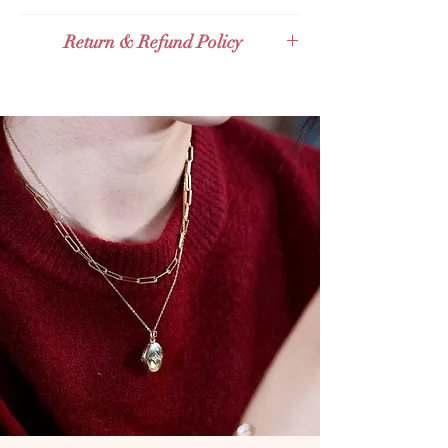
middle, nowhere near the end yet
ส่งกับ
KERRY Express
แหวนเปิดไม่เต็มวงพูดถึงการเปิดให้
Return & Refund Policy
ส่งกับไปรษณีย์ไทย
Thailand Post
โอกาสและความเป็นไปได้เข้ามาในชีวิต
(EMS)
Valid for 14 days Full Refund Policy for
มีจุดเริ่มต้นแต่ยังไม่มีจุดจบเพราะชีวิตเรา
ส่งกับไปรษณีย์ไทยไปต่างประเทศ
Thailand Orders and Valid for 30 days
เพิ่งเริ่มต้น
Expedited International Shipping
Full Refund Policy for International
ส่งกับ
Grab Express - คิดเงินเพิ่ม 100
Orders. Given that the product tag
ถึง 150 บาท
remains with the products