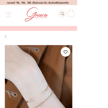
ทองแท้ 9k, 14k, 18k มีใบรับประกัน จัดส่งฟรีปลอดภัย