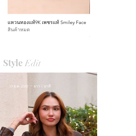
แหวนทองแท้9K เพชรแท้ Smiley Face
ต่างหูทองแท้ 9k Circ
สินค้าหมด
หมุน)
ราคา
THB 15,990.00
Style
Edit
10 ธ.ค. 2568
ยาว 1 นาที